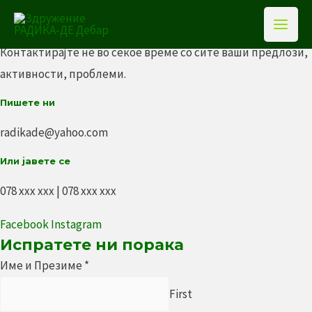
стапете во
Skip
Mai
Контакт
to
Men
Контактирајте не во секое време со сите ваши предлози,
content
активности, проблеми.
Пишете ни
radikade@yahoo.com
Или јавете се
078 ххх ххх | 078 ххх ххх
Facebook
Instagram
Испратете ни порака
Име и Презиме
*
First