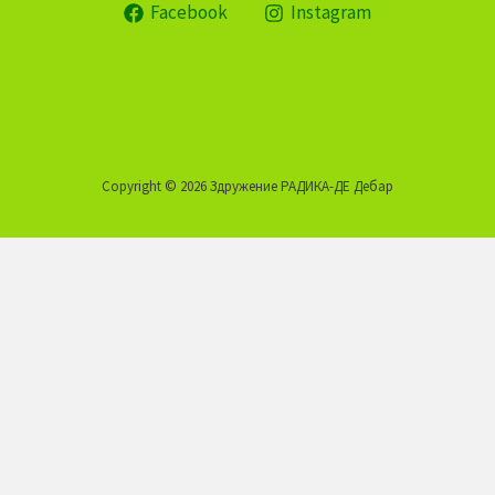
Facebook
Instagram
Copyright © 2026 Здружение РАДИКА-ДЕ Дебар
Оваа веб-страница користи колачиња кои помагаат на
веб-страницата да функционира и исто така да следи
како комуницирате со нашата веб-страница. За да го
обезбедиме најдоброто корисничко искуство, изберете
„Се согласувам“, или само за најнеопходните колачиња
"Не се согласувам". Прочитај повеќе на линкот до
Политиката за приватност.
Се Согласувам
Не Се