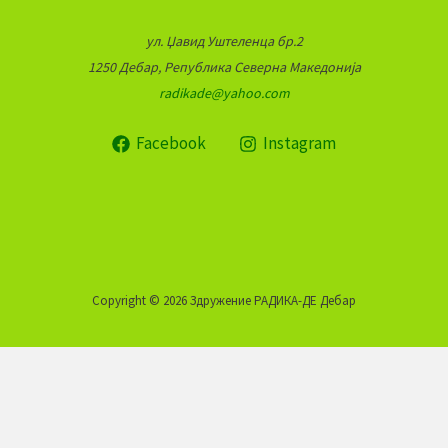
ул. Џавид Уштеленца бр.2
1250 Дебар, Република Северна Македонија
radikade@yahoo.com
Facebook
Instagram
Copyright © 2026 Здружение РАДИКА-ДЕ Дебар
Оваа веб-страница користи колачиња кои помагаат на
веб-страницата да функционира и исто така да следи
како комуницирате со нашата веб-страница. За да го