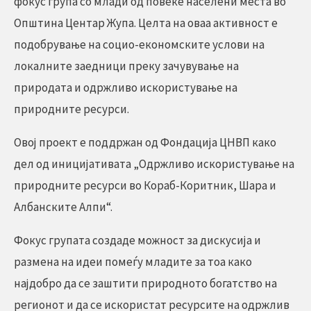
фокус група со млади од повеќе населени места во
Општина Центар Жупа. Целта на оваа активност е
подобрување на социо-економските услови на
локалните заедници преку зачувување на
природата и одржливо искористување на
природните ресурси.
Овој проект е поддржан од Фондација ЦНВП како
дел од иницијативата „Одржливо искористување на
природните ресурси во Кораб-Коритник, Шара и
Албанските Алпи“.
Фокус групата создаде можност за дискусија и
размена на идеи помеѓу младите за тоа како
најдобро да се заштити природното богатство на
регионот и да се искористат ресурсите на одржлив