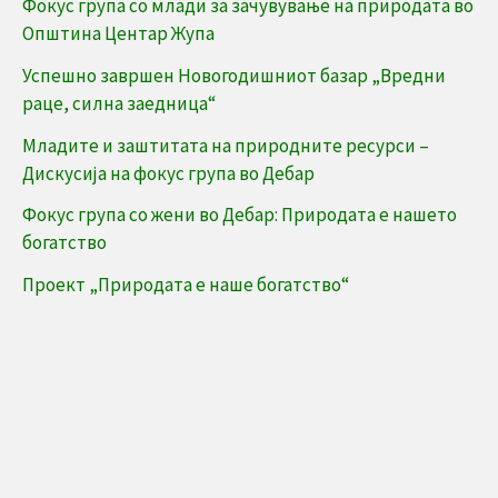
Фокус група со млади за зачувување на природата во
c
Општина Центар Жупа
h
Успешно завршен Новогодишниот базар „Вредни
f
раце, силна заедница“
o
Младите и заштитата на природните ресурси –
r
Дискусија на фокус група во Дебар
:
Фокус група со жени во Дебар: Природата е нашето
богатство
Проект „Природата е наше богатство“