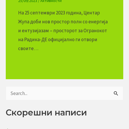
25/09/2023
/
Активности
На 25 септември 2023 година, Центар
Жупа доби нов простор полн со енергија
и ентузијазам – просторот за Огранокот
на Радика-ДЕ официјално ги отвори
своите…
S
e
Скорешни написи
a
r